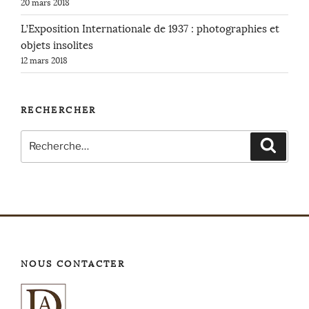
20 mars 2018
L’Exposition Internationale de 1937 : photographies et
objets insolites
12 mars 2018
RECHERCHER
Recherche
Recher
pour
:
NOUS CONTACTER