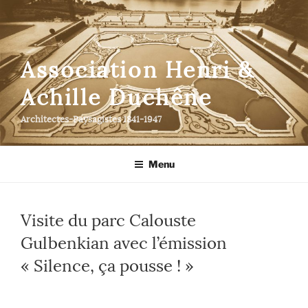
Aller
au
contenu
principal
Association Henri &
Achille Duchêne
Architectes-Paysagistes 1841-1947
Menu
Visite du parc Calouste
Gulbenkian avec l’émission
« Silence, ça pousse ! »