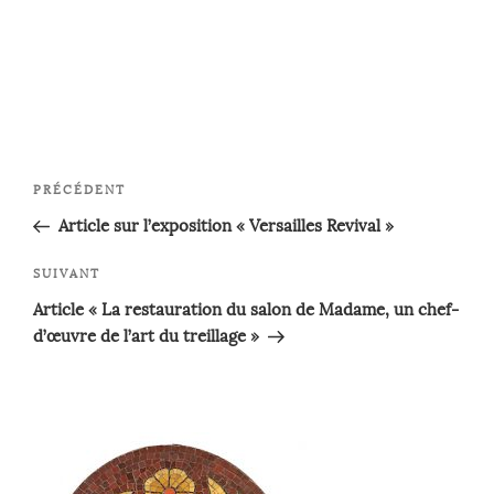
Navigation
Article
PRÉCÉDENT
de
précédent
Article sur l’exposition « Versailles Revival »
l’article
Article
SUIVANT
suivant
Article « La restauration du salon de Madame, un chef-
d’œuvre de l’art du treillage »