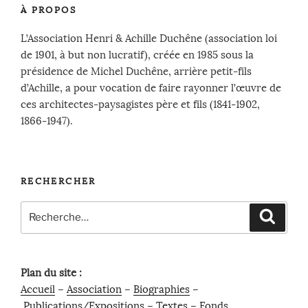
À PROPOS
L’Association Henri & Achille Duchêne (association loi
de 1901, à but non lucratif), créée en 1985 sous la
présidence de Michel Duchêne, arrière petit-fils
d’Achille, a pour vocation de faire rayonner l’œuvre de
ces architectes-paysagistes père et fils (1841-1902,
1866-1947).
RECHERCHER
Recherche
Recher
pour
:
Plan du site :
Accueil
–
Association
–
Biographies
–
Publications/Expositions
–
Textes
–
Fonds