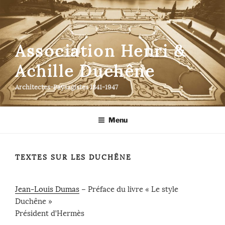
Aller
au
contenu
principal
Association Henri &
Achille Duchêne
Architectes-Paysagistes 1841-1947
Menu
TEXTES SUR LES DUCHÊNE
Jean-Louis Dumas
– Préface du livre « Le style
Duchêne »
Président d’Hermès