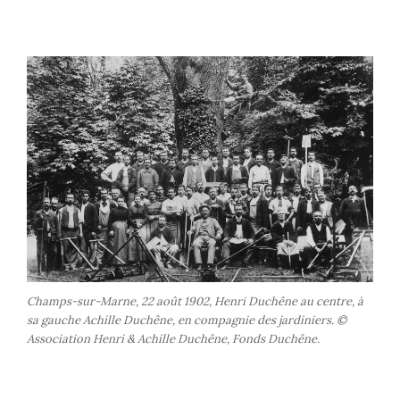
Champs-sur-Marne, 22 août 1902, Henri Duchêne au centre, à
sa gauche Achille Duchêne, en compagnie des jardiniers. ©
Association Henri & Achille Duchêne, Fonds Duchêne.