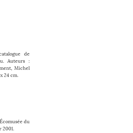
catalogue de
u. Auteurs :
ément, Michel
 x 24 cm.
 l’Écomusée du
r 2001.