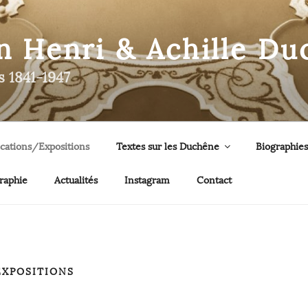
n Henri & Achille D
s 1841-1947
ications/Expositions
Textes sur les Duchêne
Biographies
raphie
Actualités
Instagram
Contact
EXPOSITIONS