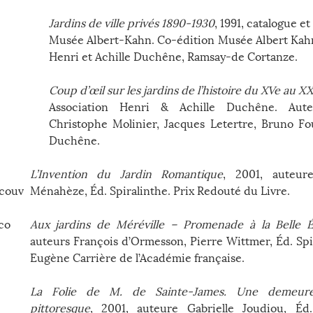
Jardins de ville privés 1890-1930
, 1991, catalogue e
Musée Albert-Kahn. Co-édition Musée Albert Kahn
Henri et Achille Duchêne, Ramsay-de Cortanze.
Coup d’œil sur les jardins de l’histoire du XVe au XX
Association Henri & Achille Duchêne. Aute
Christophe Molinier, Jacques Letertre, Bruno Fo
Duchêne.
L’Invention du Jardin Romantique
, 2001, auteur
Ménahèze, Éd. Spiralinthe. Prix Redouté du Livre.
Aux jardins de Méréville – Promenade à la Belle 
auteurs François d’Ormesson, Pierre Wittmer, Éd. Spir
Eugène Carrière de l’Académie française.
La Folie de M. de Sainte-James. Une demeure
pittoresque
, 2001, auteure Gabrielle Joudiou, Éd. 