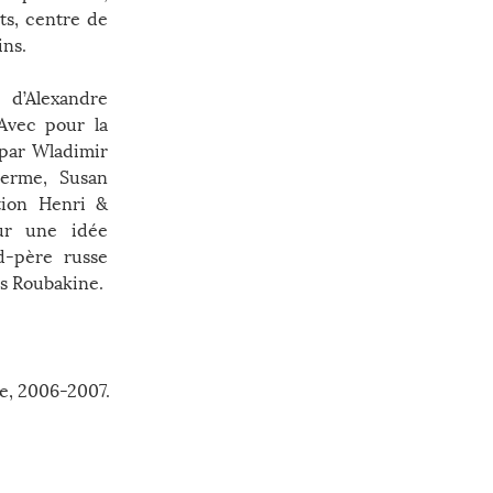
ts, centre de
ins.
 d’Alexandre
 Avec pour la
 par Wladimir
ierme, Susan
ation Henri &
ur une idée
d-père russe
s Roubakine.
e, 2006-2007.