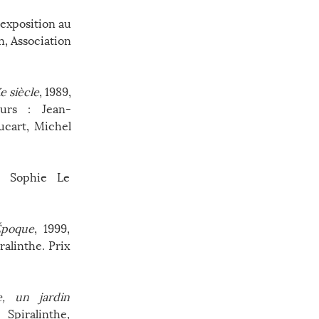
t exposition au
, Association
e siècle
, 1989,
urs : Jean-
ucart, Michel
e Sophie Le
Époque
, 1999,
alinthe. Prix
, un jardin
Spiralinthe,