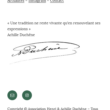
Actualités
–
Instagram
–
Contact
« Une tradition ne reste vivante qu’en renouvelant ses
expressions »
Achille Duchêne
E-
Instagram
mail
Copy­right © Association Henri & Achille Duchêne – Tous