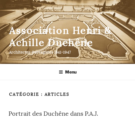
Aller
au
contenu
principal
Association Henri &
Achille Duchêne
Architectes-Paysagistes 1841-1947
Menu
CATÉGORIE :
ARTICLES
Portrait des Duchêne dans P.A.J.