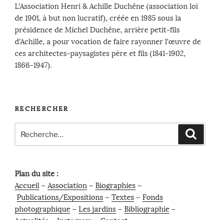
L’Association Henri & Achille Duchêne (association loi
de 1901, à but non lucratif), créée en 1985 sous la
présidence de Michel Duchêne, arrière petit-fils
d’Achille, a pour vocation de faire rayonner l’œuvre de
ces architectes-paysagistes père et fils (1841-1902,
1866-1947).
RECHERCHER
Recherche
Recher
pour
:
Plan du site :
Accueil
–
Association
–
Biographies
–
Publications/Expositions
–
Textes
–
Fonds
photographique
–
Les jardins
–
Bibliographie
–